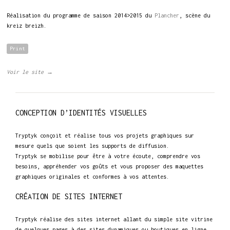
Réalisation du programme de saison 2014>2015 du
Plancher
, scène du
kreiz breizh.
Print
Voir le site →
CONCEPTION D’IDENTITÉS VISUELLES
Tryptyk conçoit et réalise tous vos projets graphiques sur
mesure quels que soient les supports de diffusion.
Tryptyk se mobilise pour être à votre écoute, comprendre vos
besoins, appréhender vos goûts et vous proposer des maquettes
graphiques originales et conformes à vos attentes.
CRÉATION DE SITES INTERNET
Tryptyk réalise des sites internet allant du simple site vitrine
de quelques pages à des sites dynamiques ou boutiques en ligne.