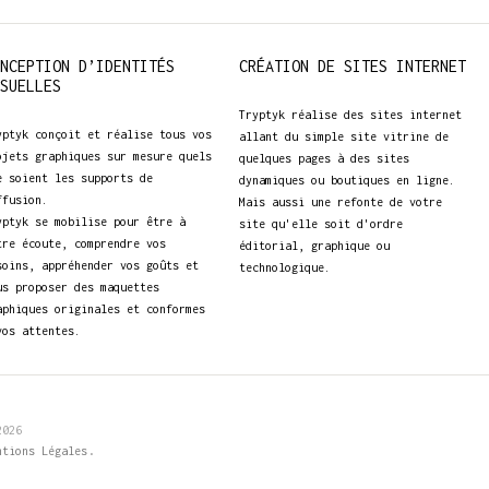
NCEPTION D’IDENTITÉS
CRÉATION DE SITES INTERNET
SUELLES
Tryptyk réalise des sites internet
yptyk conçoit et réalise tous vos
allant du simple site vitrine de
ojets graphiques sur mesure quels
quelques pages à des sites
e soient les supports de
dynamiques ou boutiques en ligne.
ffusion.
Mais aussi une refonte de votre
yptyk se mobilise pour être à
site qu'elle soit d'ordre
tre écoute, comprendre vos
éditorial, graphique ou
soins, appréhender vos goûts et
technologique.
us proposer des maquettes
aphiques originales et conformes
vos attentes.
2026
.
ntions Légales