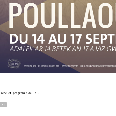
fiche et programme de la .
rint