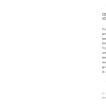
CO
VI
Tr
pr
qu
di
Tr
vo
be
vo
gr
à 
© 
Me