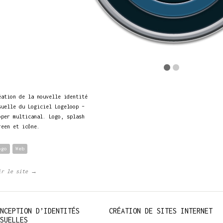
éation de la nouvelle identité
suelle du Logiciel Logeloop –
oper multicanal. Logo, splash
reen et icône.
ogo
Web
ir le site →
NCEPTION D’IDENTITÉS
CRÉATION DE SITES INTERNET
SUELLES