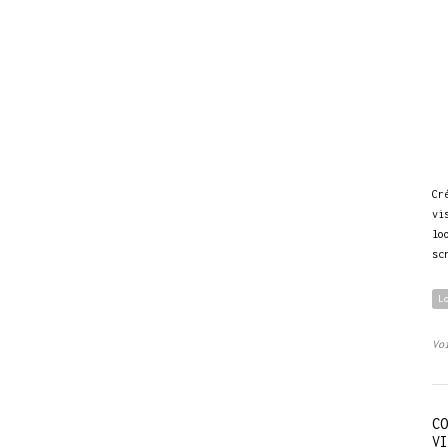
Cr
vi
lo
sc
L
Vo
CO
VI