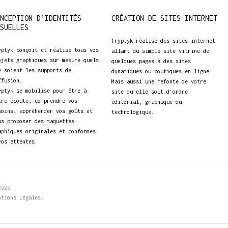
NCEPTION D’IDENTITÉS
CRÉATION DE SITES INTERNET
SUELLES
Tryptyk réalise des sites internet
yptyk conçoit et réalise tous vos
allant du simple site vitrine de
ojets graphiques sur mesure quels
quelques pages à des sites
e soient les supports de
dynamiques ou boutiques en ligne.
ffusion.
Mais aussi une refonte de votre
yptyk se mobilise pour être à
site qu'elle soit d'ordre
tre écoute, comprendre vos
éditorial, graphique ou
soins, appréhender vos goûts et
technologique.
us proposer des maquettes
aphiques originales et conformes
vos attentes.
2026
.
ntions Légales