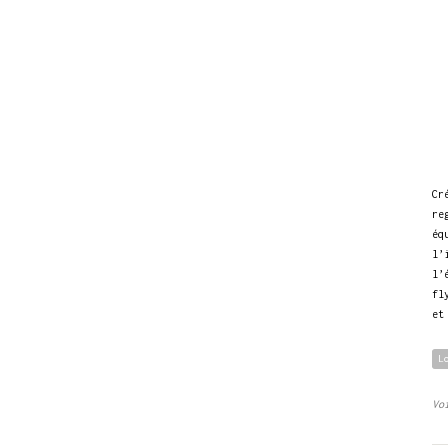
Cr
re
éq
l’
l’
fl
et
L
Vo