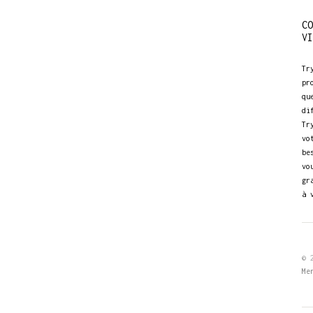
CO
VI
Tr
pr
qu
di
Tr
vo
be
vo
gr
à 
© 
Me