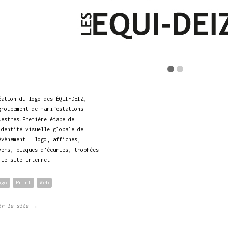
éation du logo des ÉQUI-DEIZ,
groupement de manifestations
uestres.Première étape de
identité visuelle globale de
évènement : logo, affiches,
yers, plaques d’écuries, trophées
 le site internet
ogo
Print
Web
ir le site →