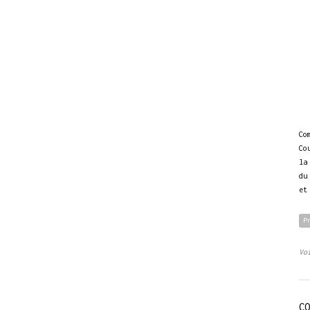
Co
Co
la
du
et
P
Vo
CO