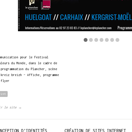
mmunication pour le Festival
uleurs du Monde, dans le cadre de
 programmation du Plancher, scène
 kreiz breizh – Affiche, programme
 flyer
rint
ir le site →
NCEPTION D’IDENTITÉS
CRÉATION DE SITES INTERNET