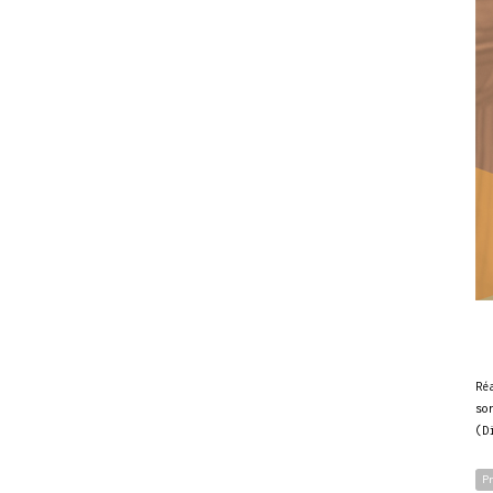
Ré
so
(D
P