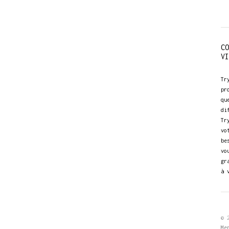
CO
VI
Tr
pr
qu
di
Tr
vo
be
vo
gr
à 
© 
Me