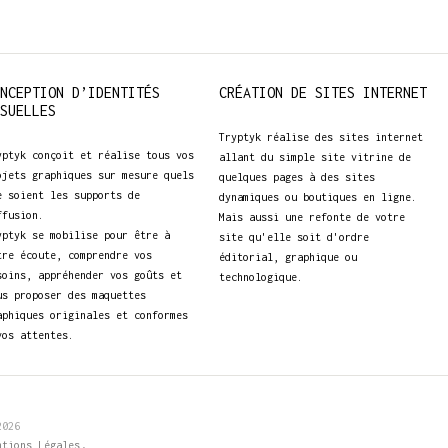
NCEPTION D’IDENTITÉS
CRÉATION DE SITES INTERNET
SUELLES
Tryptyk réalise des sites internet
yptyk conçoit et réalise tous vos
allant du simple site vitrine de
ojets graphiques sur mesure quels
quelques pages à des sites
e soient les supports de
dynamiques ou boutiques en ligne.
ffusion.
Mais aussi une refonte de votre
yptyk se mobilise pour être à
site qu'elle soit d'ordre
tre écoute, comprendre vos
éditorial, graphique ou
soins, appréhender vos goûts et
technologique.
us proposer des maquettes
aphiques originales et conformes
vos attentes.
2026
.
ntions Légales