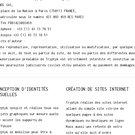
NDI SAS,
 place de la Nation à Paris (75011) FRANCE,
matriculée sous le numéro 423 093 459 RCS PARIS
 TVA FR81423093459
léphone : +33.(1) 43.73.78.51
lécopie +33.(1) 43 73 18 51
oits d’auteur :
ute reproduction, représentation, utilisation ou modification, par quelque 
e ce soit, de tout ou partie du site, de tout ou partie des différentes œuv
autorisation préalable de Tryptyk est strictement interdite et constitue un
des poursuites judiciaires civiles et/ou pénales et au paiement de dommages
NCEPTION D’IDENTITÉS
CRÉATION DE SITES INTERNET
SUELLES
Tryptyk réalise des sites internet
yptyk conçoit et réalise tous vos
allant du simple site vitrine de
ojets graphiques sur mesure quels
quelques pages à des sites
e soient les supports de
dynamiques ou boutiques en ligne.
ffusion.
Mais aussi une refonte de votre
yptyk se mobilise pour être à
site qu'elle soit d'ordre