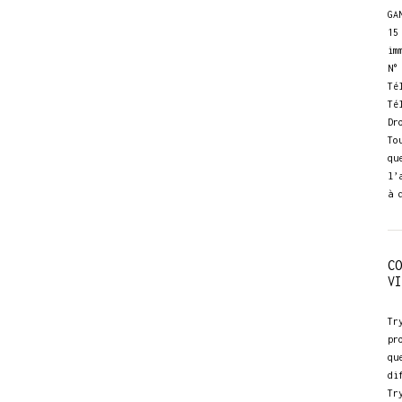
GA
15
im
N°
Té
Té
Dr
To
qu
l’
à 
CO
VI
Tr
pr
qu
di
Tr