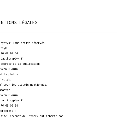
ENTIONS LÉGALES
Tryptyk– Tous droits réservés
yptyk
 76 69 09 64
ntact@tryptyk.fr
rectrice de la publication :
lwenn Blouin
édits photos :
Tryptyk,
uf pour les visuels mentionnés.
bmaster :
lwenn Blouin
ntact@tryptyk.fr
 76 69 09 64
bergement :
 site Internet de Tryptyk est hébergé par