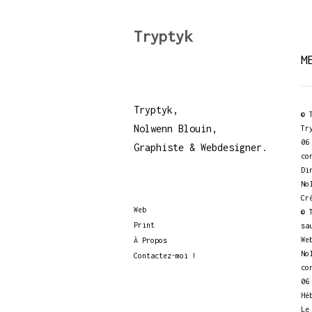
Tryptyk
M
Tryptyk,
© 
Nolwenn Blouin,
Tr
06
Graphiste & Webdesigner.
co
Di
No
Cr
Web
© 
Print
sa
We
À Propos
No
Contactez-moi !
co
06
Hé
Le