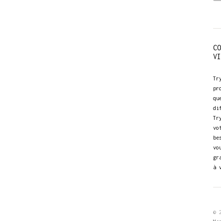
CO
VI
Tr
pr
qu
di
Tr
vo
be
vo
gr
à 
© 