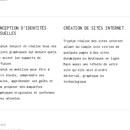
NCEPTION D’IDENTITÉS
CRÉATION DE SITES INTERNET
SUELLES
Tryptyk réalise des sites internet
yptyk conçoit et réalise tous vos
allant du simple site vitrine de
ojets graphiques sur mesure quels
quelques pages à des sites
e soient les supports de
dynamiques ou boutiques en ligne.
ffusion.
Mais aussi une refonte de votre
yptyk se mobilise pour être à
site qu'elle soit d'ordre
tre écoute, comprendre vos
éditorial, graphique ou
soins, appréhender vos goûts et
technologique.
us proposer des maquettes
aphiques originales et conformes
vos attentes.
2026
.