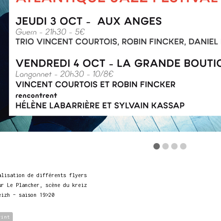
alisation de différents flyers
ur Le Plancher, scène du kreiz
eizh – saison 19>20
rint