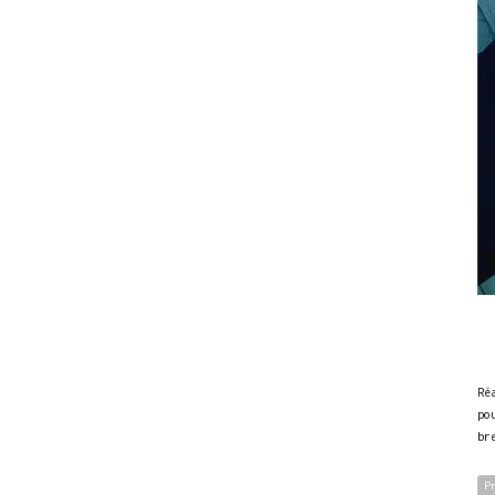
Ré
po
br
P